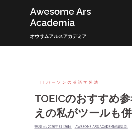
コ
Awesome Ars
ン
テ
Academia
ン
ツ
オウサムアルスアカデミア
へ
ス
キ
ッ
プ
ITパーソンの英語学習法
TOEICのおすすめ
えの私がツールも併
投稿日:
2020年8月26日
AWESOME ARS ACADEMIA編集部