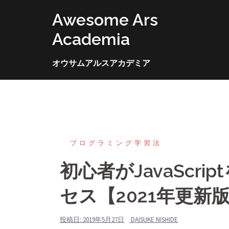
コ
Awesome Ars
ン
テ
Academia
ン
ツ
オウサムアルスアカデミア
へ
ス
キ
ッ
プ
プログラミング学習法
初心者がJavaScr
セス【2021年更新
投稿日:
2019年5月27日
DAISUKE NISHIDE