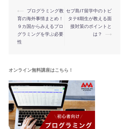
⟵
プログラミング教
セブ島IT留学中のトビ
投
育の海外事情まとめ！
タテ8期生が教える面
稿
９カ国からみえるプロ
接対策のポイントと
ナ
グラミングを学ぶ必要
は？
⟶
ビ
性
ゲ
ー
シ
オンライン無料講座はこちら！
ョ
ン