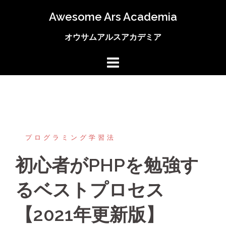
コ
Awesome Ars Academia
ン
テ
オウサムアルスアカデミア
ン
ツ
へ
ス
キ
ッ
プ
プログラミング学習法
初心者がPHPを勉強す
るベストプロセス
【2021年更新版】