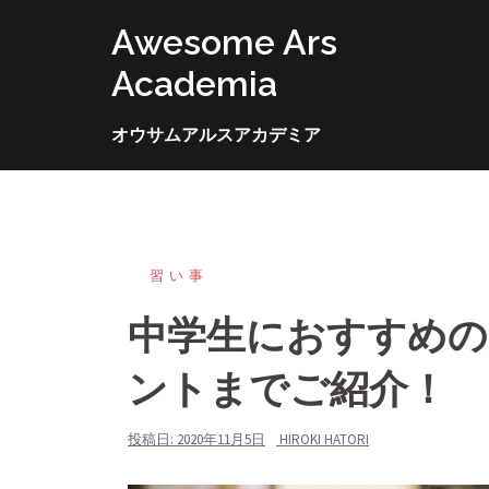
コ
Awesome Ars
ン
テ
Academia
ン
ツ
オウサムアルスアカデミア
へ
ス
キ
ッ
習い事
プ
中学生におすすめの
ントまでご紹介！
投稿日:
2020年11月5日
HIROKI HATORI