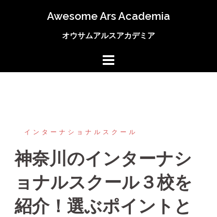
コ
Awesome Ars Academia
ン
テ
オウサムアルスアカデミア
ン
ツ
へ
ス
キ
ッ
プ
インターナショナルスクール
神奈川のインターナシ
ョナルスクール３校を
紹介！選ぶポイントと