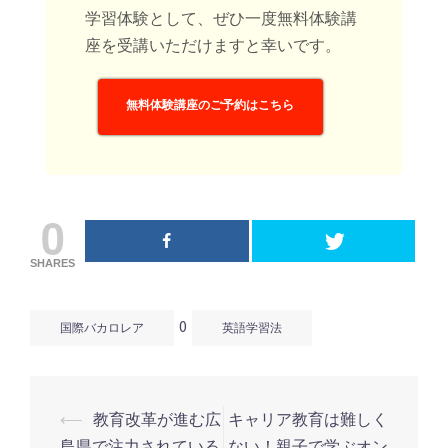
学習体験として、ぜひ一度無料体験講
座を受講いただけますと幸いです。
無料体験講座のご予約はこちら
0
SHARES
0
国際バカロレア
英語学習法
⟵
教育改革が進む広
キャリア教育は難しく
投
島県で注力されている
ない！親子で学ぶオン