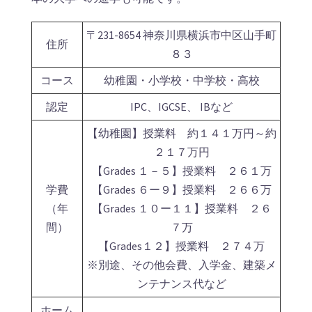
〒231-8654 神奈川県横浜市中区山手町
住所
８３
コース
幼稚園・小学校・中学校・高校
認定
IPC、IGCSE、 IBなど
【幼稚園】授業料 約１４１万円～約
２１７万円
【Grades １－５】授業料 ２６１万
学費
【Grades ６ー９】授業料 ２６６万
（年
【Grades １０ー１１】授業料 ２６
間）
７万
【Grades１２】授業料 ２７４万
※別途、その他会費、入学金、建築メ
ンテナンス代など
ホーム