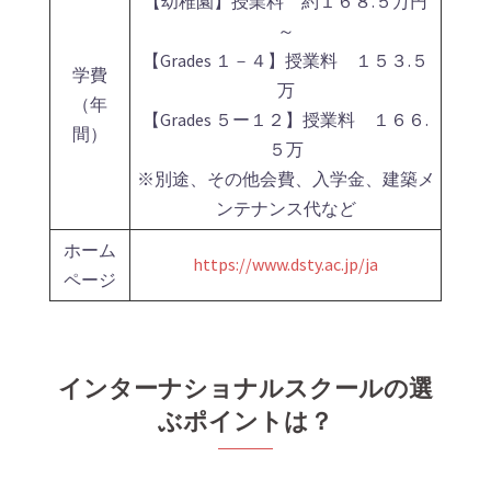
【幼稚園】授業料 約１６８.５万円
～
【Grades １－４】授業料 １５３.５
学費
万
（年
【Grades ５ー１２】授業料 １６６.
間）
５万
※別途、その他会費、入学金、建築メ
ンテナンス代など
ホーム
https://www.dsty.ac.jp/ja
ページ
インターナショナルスクールの選
ぶポイントは？