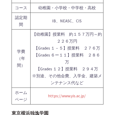
コース
幼稚園・小学校・中学校・高校
認定期
IB、NEASC、CIS
間
【幼稚園】授業料 約１５７万円～約
２２６万円
【Grades １－５】授業料 ２７６万
学費
【Grades ６ー１１】授業料 ２８６
（年
万
間）
【Grades １２】授業料 ２９４万
※別途、その他会費、入学金、建築メ
ンテナンス代など
ホーム
https://www.yis.ac.jp/
ページ
東京横浜独逸学園